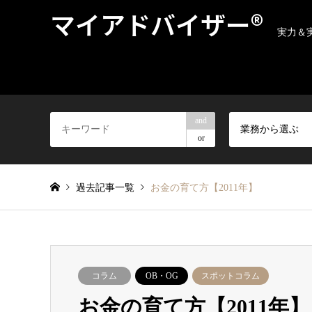
マイアドバイザー®
実力＆
and
業務から選ぶ
or
過去記事一覧
お金の育て方【2011年】
コラム
OB・OG
スポットコラム
お金の育て方【2011年】