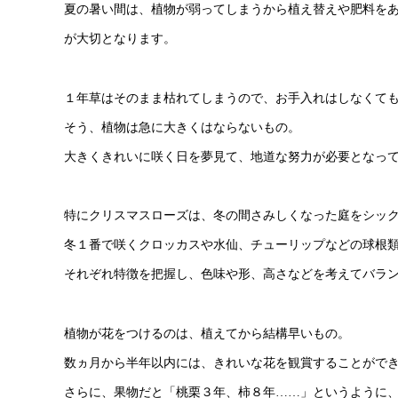
夏の暑い間は、植物が弱ってしまうから植え替えや肥料を
が大切となります。
１年草はそのまま枯れてしまうので、お手入れはしなくて
そう、植物は急に大きくはならないもの。
大きくきれいに咲く日を夢見て、地道な努力が必要となっ
特にクリスマスローズは、冬の間さみしくなった庭をシッ
冬１番で咲くクロッカスや水仙、チューリップなどの球根
それぞれ特徴を把握し、色味や形、高さなどを考えてバラ
植物が花をつけるのは、植えてから結構早いもの。
数ヵ月から半年以内には、きれいな花を観賞することがで
さらに、果物だと「桃栗３年、柿８年……」というように