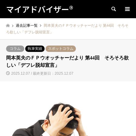
マイアドバイザー®
検索
過去記事一覧
岡本英夫のＦＰウオッチャーだより 第44回 そろそ
ろ欲しい「デフレ脱却宣言」
コラム
執筆実績
スポットコラム
岡本英夫のＦＰウオッチャーだより 第44回 そろそろ欲
しい「デフレ脱却宣言」
2025.12.07 / 最終更新日：2025.12.07