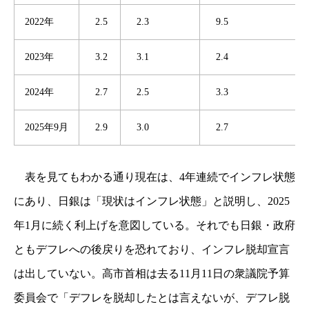
2022年
2.5
2.3
9.5
2023年
3.2
3.1
2.4
2024年
2.7
2.5
3.3
2025年9月
2.9
3.0
2.7
表を見てもわかる通り現在は、4年連続でインフレ状態
にあり、日銀は「現状はインフレ状態」と説明し、2025
年1月に続く利上げを意図している。それでも日銀・政府
ともデフレへの後戻りを恐れており、インフレ脱却宣言
は出していない。高市首相は去る11月11日の衆議院予算
委員会で「デフレを脱却したとは言えないが、デフレ脱