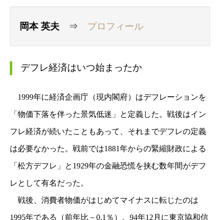
岡本 英夫
⇒
プロフィール
デフレ経済はいつ始まったか
1999年に経済企画庁（現内閣府）はデフレーションを
「物価下落を伴った景気低迷」と定義した。戦後はイン
フレ経済が続いたこともあって、それまでデフレの定義
は必要なかった。戦前では1881年からの緊縮財政による
「松方デフレ」と1929年の金融恐慌を挟む数年間がデフ
レとして有名だった。
戦後、消費者物価がはじめてマイナスに転じたのは
1995年である（前年比－0.1％）。94年12月に東京協和信