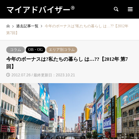
マイアドバイザー®
検索
過去記事一覧
今年のボーナスは?私たちの暮らし は…??【2012年
第7回】
コラム
OB・OG
エリア別コラム
今年のボーナスは?私たちの暮らし は…??【2012年 第7
回】
2012.07.26 / 最終更新日：2023.10.21