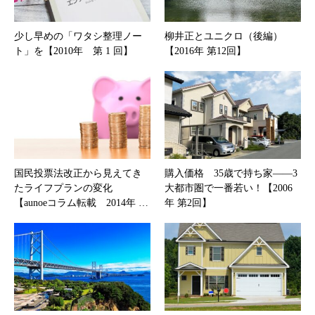
少し早めの「ワタシ整理ノー
柳井正とユニクロ（後編）
ト」を【2010年 第 1 回】
【2016年 第12回】
国民投票法改正から見えてき
購入価格 35歳で持ち家――3
たライフプランの変化
大都市圏で一番若い！【2006
【aunoeコラム転載 2014年 …
年 第2回】