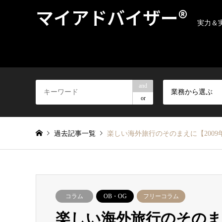
マイアドバイザー®
実力＆
and
業務から選ぶ
or
過去記事一覧
楽しい海外旅行のそのまえに【2009年
コラム
OB・OG
フリーコラム
楽しい海外旅行のそのまえに