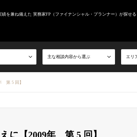
実績を兼ね備えた 実務家FP（ファイナンシャル・プランナー）が探せる
主な相談内容から選ぶ
エリ
 第 5 回】
【2009年 第 5 回】