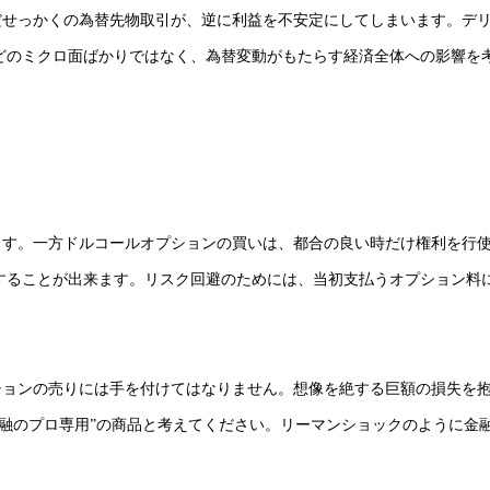
だせっかくの為替先物取引が、逆に利益を不安定にしてしまいます。デ
どのミクロ面ばかりではなく、為替変動がもたらす経済全体への影響を
ます。一方ドルコールオプションの買いは、都合の良い時だけ権利を行
することが出来ます。リスク回避のためには、当初支払うオプション料
ションの売りには手を付けてはなりません。想像を絶する巨額の損失を
金融のプロ専用”の商品と考えてください。リーマンショックのように金