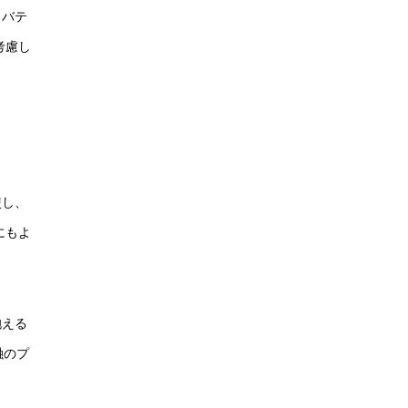
リバテ
考慮し
使し、
にもよ
抱える
融のプ