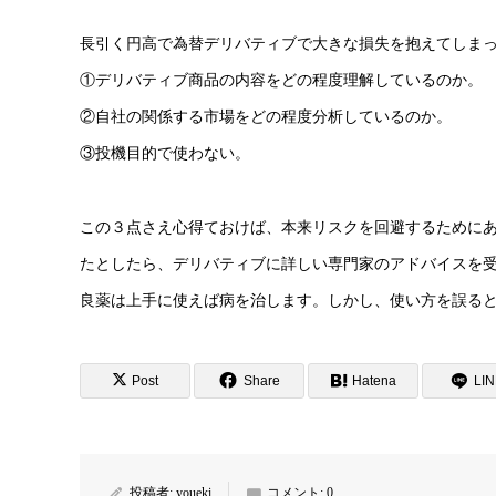
長引く円高で為替デリバティブで大きな損失を抱えてしま
①デリバティブ商品の内容をどの程度理解しているのか。
②自社の関係する市場をどの程度分析しているのか。
③投機目的で使わない。
この３点さえ心得ておけば、本来リスクを回避するために
たとしたら、デリバティブに詳しい専門家のアドバイスを
良薬は上手に使えば病を治します。しかし、使い方を誤る
Post
Share
Hatena
LI
投稿者:
youeki
コメント:
0