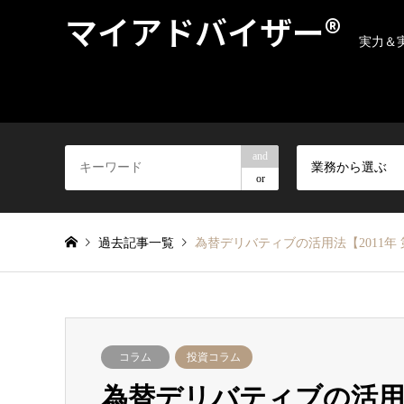
マイアドバイザー®
実力＆
and
業務から選ぶ
or
過去記事一覧
為替デリバティブの活用法【2011年 
コラム
投資コラム
為替デリバティブの活用法