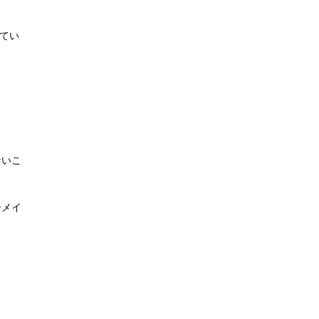
てい
ないこ
ーメイ