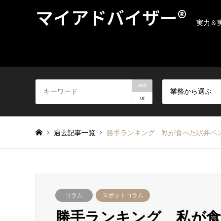
マイアドバイザー®
実力＆
and
業務から選ぶ
or
過去記事一覧
勝手ランキング 私が食べた駅弁ベスト
コラム
スポットコラム
勝手ランキング 私が食べ