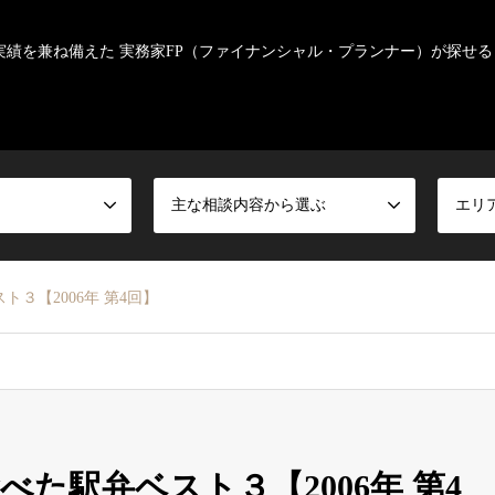
実績を兼ね備えた 実務家FP（ファイナンシャル・プランナー）が探せる
主な相談内容から選ぶ
エリ
３【2006年 第4回】
た駅弁ベスト３【2006年 第4