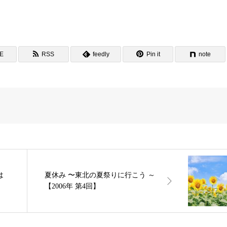
NE
RSS
feedly
Pin it
note
は
夏休み 〜東北の夏祭りに行こう ～
【2006年 第4回】