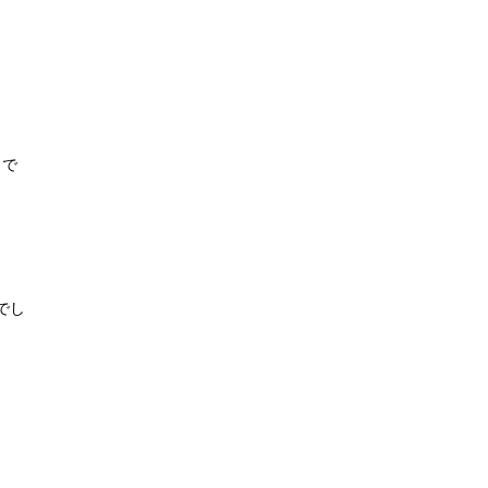
きで
でし