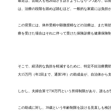
最近は、芸能人も包み隠さず話すようになりつつあり、以
は、治療の段階を踏めば踏むほど、一般的な家庭には負担
この背景には、体外受精や顕微授精などの治療は、まだ有
療を受けた場合はそれに伴って受けた保険診療も健康保険
そこで、経済的な負担を軽減するために、特定不妊治療費助
大15万円（年2回まで、通算5年）の助成金が、自治体から
しかし、夫婦合算で730万円という所得制限があり、誰も
この助成に対し、39歳という年齢制限を設ける見直しも検