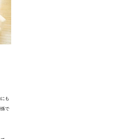
的にも
関係で