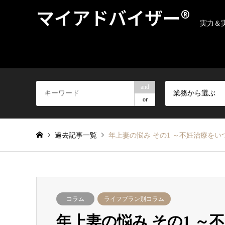
マイアドバイザー®
実力＆
and
業務から選ぶ
or
過去記事一覧
年上妻の悩み その1 ～不妊治療をい
コラム
ライフプラン別コラム
年上妻の悩み その1 