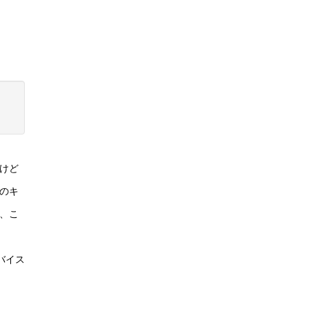
けど
のキ
、こ
バイス