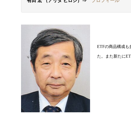
有田 宏 （アリタ ヒロシ）⇒
プロフィール
ETFの商品構成
た。また新たにE