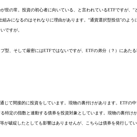
が世の常。投資の初心者に向いている、と言われているETFですが、“
仕組みになるのはそれなりに理由があります。“通貨選択型投信”のよう
ないですが。
プ型、そして厳密にはETFではないですが、ETFの弟分（？）にあたるE
を通じて間接的に投資をしています。現物の裏付けがあります。ETFの中
する特定の指数と連動する債券を投資対象としています。現物の裏付け
関等が破綻したとしても影響はありませんが、こちらは債券を発行して