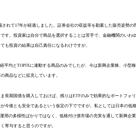
が上場されて17年が経過しました。証券会社の収益等を勘案した販売姿勢の
うです。投資家は自分で商品を選択することは苦手で、金融機関のいわ
しても投資の結果は自己責任になるわけですが。
経平均とTOPIXに連動する商品のみでしたが、今は新興企業株、小型
どの商品などに拡充しています。
ま長期国債を購入しておけば、残りはETFのみで効果的なポートフォ
債が今後とも安全であるという仮定の下でですが。私としては日本の低
の運用の多様性ばかりではなく、低格付け債市場の充実を通して新興企
きく寄与すると思うのですが。