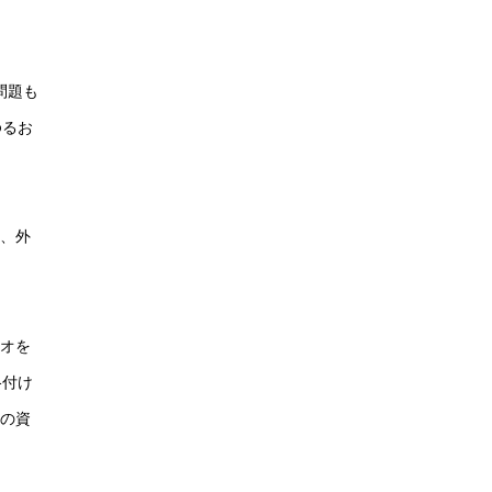
問題も
ゆるお
株、外
リオを
格付け
業の資