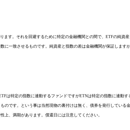
あります。それを回避するために特定の金融機関との間で、ETFの純資産
指数に一致させるものです。純資産と指数の差は金融機関が保証します
Traded Note。ETFは特定の指数に連動するファンドですがETNは特定の指数に連動
るものです。という事は当然現物の裏付けは無く、債券を発行している
特性上、満期があります。償還日には注意してください。