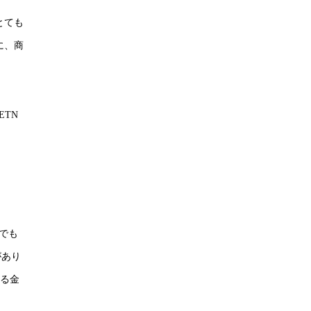
とても
に、商
TN
でも
があり
いる金