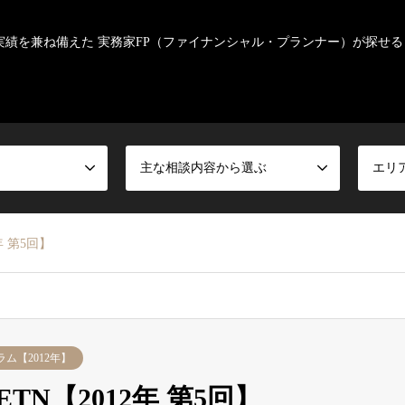
実績を兼ね備えた 実務家FP（ファイナンシャル・プランナー）が探せる
主な相談内容から選ぶ
エリ
年 第5回】
ム【2012年】
TN【2012年 第5回】