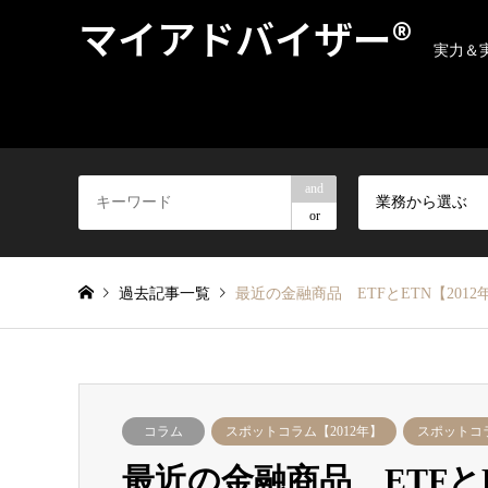
マイアドバイザー®
実力＆
and
業務から選ぶ
or
過去記事一覧
最近の金融商品 ETFとETN【2012
コラム
スポットコラム【2012年】
スポットコラ
最近の金融商品 ETFとE