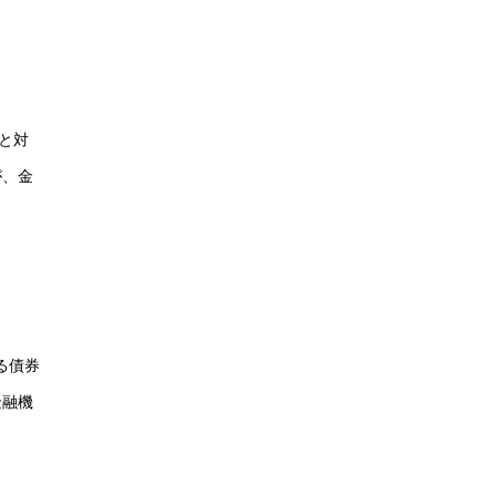
と対
が、金
する債券
金融機