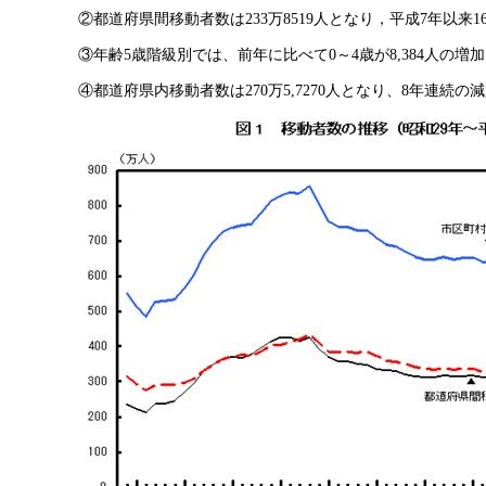
②都道府県間移動者数は233万8519人となり，平成7年以来
③年齢5歳階級別では、前年に比べて0～4歳が8,384人の増加と
④都道府県内移動者数は270万5,7270人となり、8年連続の