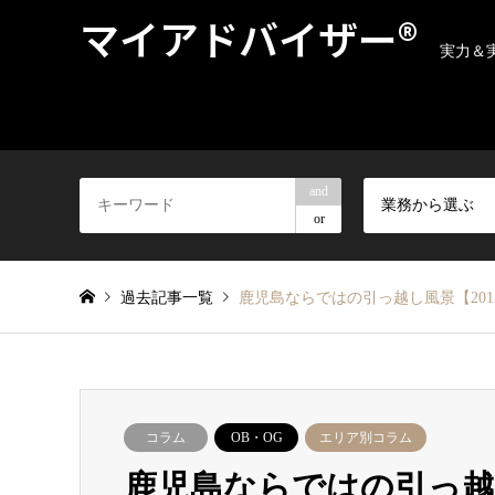
マイアドバイザー®
実力＆
and
業務から選ぶ
or
過去記事一覧
鹿児島ならではの引っ越し風景【201
コラム
OB・OG
エリア別コラム
鹿児島ならではの引っ越し