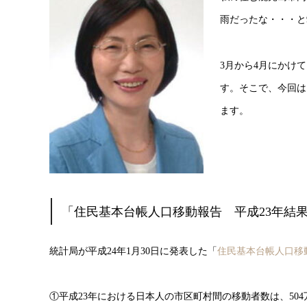
雨だったな・・・と
3月から4月にかけ
す。そこで、今回は
ます。
「住民基本台帳人口移動報告 平成23年結
統計局が平成24年1月30日に発表した「
住民基本台帳人口移
①平成23年における日本人の市区町村間の移動者数は、504万