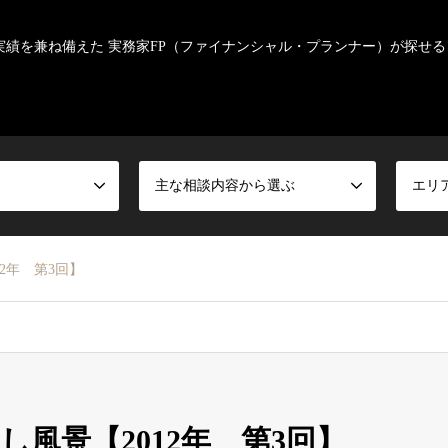
実績を兼ね備えた 実務家FP（ファイナンシャル・プランナー）が探せる
主な相談内容から選ぶ
エリ
2年 第3回】
風景【2012年 第3回】