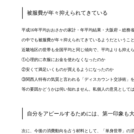
被服費が年々抑えられてきている
平成16年平均おおさかの家計・年平均結果・大阪府－総務
の中でも被服費が年々抑えられてきているようだというこ
近畿地区の世帯も全国平均と同じ傾向で、平均よりも抑え
①心理的に衣服にお金を使わなくなったのか
②安くて満足いくものが買えるようになったのか
③関西人特有の気質と言われる「ディスカウント交渉術」
等の要因かどうかは伺い知れません。私個人の意見として
自分をアピールするためには、第一印象も
次に、今後の消費動向を占う材料として、「単身世帯」の