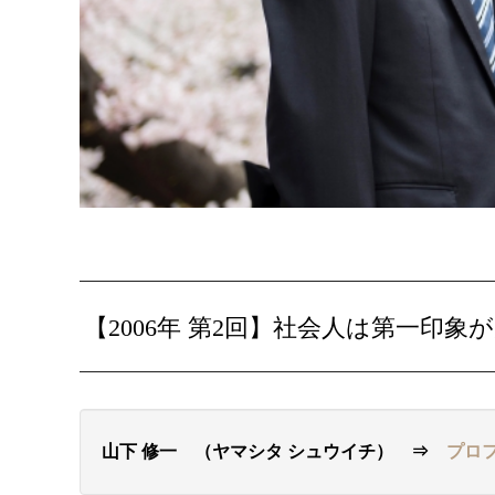
【2006年 第2回】社会人は第一印
山下 修一 （ヤマシタ シュウイチ） ⇒
プロ