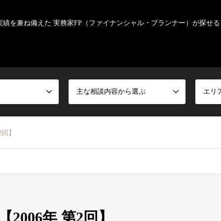
実績を兼ね備えた 実務家FP（ファイナンシャル・プランナー）が探せる
主な相談内容から選ぶ
エリ
2回】
006年 第2回】