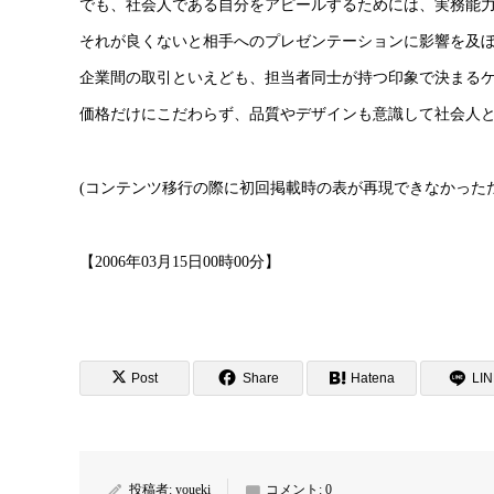
でも、社会人である自分をアピールするためには、実務能
それが良くないと相手へのプレゼンテーションに影響を及
企業間の取引といえども、担当者同士が持つ印象で決まる
価格だけにこだわらず、品質やデザインも意識して社会人
(コンテンツ移行の際に初回掲載時の表が再現できなかった
【2006年03月15日00時00分】
Post
Share
Hatena
LI
投稿者:
youeki
コメント:
0