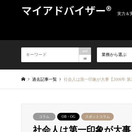
マイアドバイザー®
実力＆
and
業務から選ぶ
or
過去記事一覧
社会人は第一印象が大事【2006年 第
コラム
OB・OG
スポットコラム
社会人は第一印象が大事【2