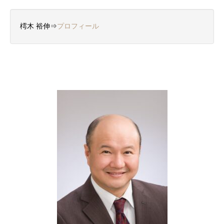
樗木 裕伸⇒
プロフィール