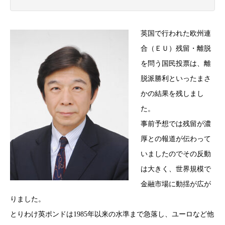
英国で行われた欧州連
合（ＥＵ）残留・離脱
を問う国民投票は、離
脱派勝利といったまさ
かの結果を残しまし
た。
事前予想では残留が濃
厚との報道が伝わって
いましたのでその反動
は大きく、世界規模で
金融市場に動揺が広が
りました。
とりわけ英ポンドは1985年以来の水準まで急落し、ユーロなど他