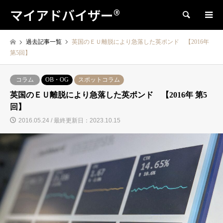
マイアドバイザー®
検索
過去記事一覧
英国のＥＵ離脱により急落した英ポンド 【2016年
第5回】
コラム
OB・OG
スポットコラム
英国のＥＵ離脱により急落した英ポンド 【2016年 第5
回】
2016.05.24 / 最終更新日：2023.10.15