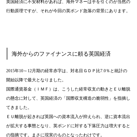
英国経済に不安材料があれば、海外マネーは手を引くのが当然の
行動原理ですが、それが今回の英ポンド急落の背景にあります。
海外からのファイナンスに頼る英国経済
2015年10～12月期の経常赤字は、対名目ＧＤＰ比7.0％と統計の
開始以降で最大となりました。
国際通貨基金（ＩＭＦ）は、こうした経常収支の動きとＥＵ離脱
の懸念に対して、英国経済の「国際収支構造の脆弱性」を指摘し
てきました。
ＥＵ離脱が起きれば英国への資本流入が抑えられ、逆に資本流出
が拡大する事態となり、英ポンドに対する下落圧力は増大すると
の指摘です。まさに現実のものとなったわけです。