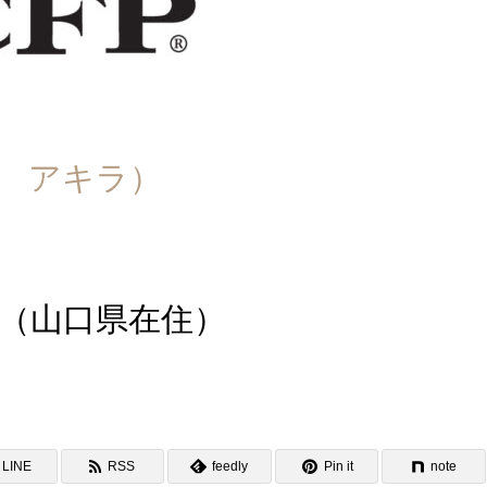
 アキラ）
（山口県在住）
LINE
RSS
feedly
Pin it
note