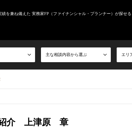
実績を兼ね備えた 実務家FP（ファイナンシャル・プランナー）が探せる
主な相談内容から選ぶ
エリ
章
紹介 上津原 章