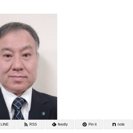
LINE
RSS
feedly
Pin it
note