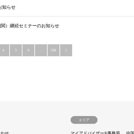
お知らせ
機関）継続セミナーのお知らせ
4
5
6
…
186

エリア
合わせ
マイアドバイザー®事務局
中