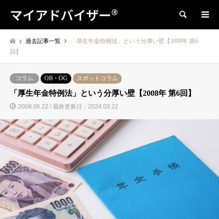
マイアドバイザー®
検索
過去記事一覧
「厚生年金特例法」という分厚い壁【2008年 第6
回】
コラム
OB・OG
スポットコラム
「厚生年金特例法」という分厚い壁【2008年 第6回】
2008.06.22 / 最終更新日：2024.03.22