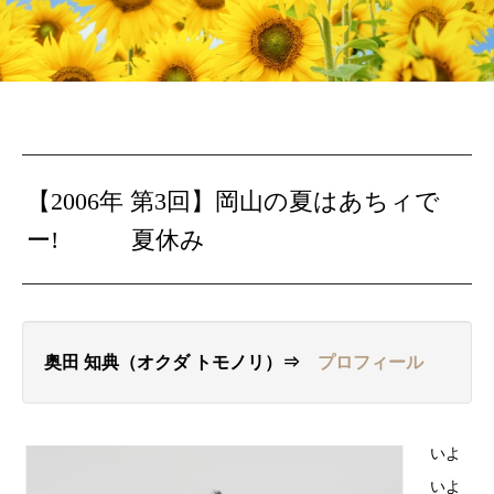
【2006年 第3回】岡山の夏はあちィで
ー! 夏休み
奥田 知典（オクダ トモノリ）⇒
プロフィール
いよ
いよ