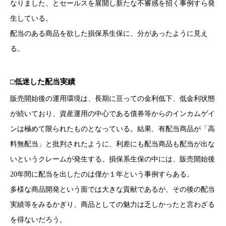
なりました、とセールスを展開し新たな不審感を招く事例すら発
生している。
配当のある商品を欲した損保系生保に、分があったように見え
る。
□低迷した配当実績
販売開始後の運用環境は、長期に亘っての金利低下、低金利状態
が続いており、資産運用の中心である債券等からのインカムゲイ
ンは極めて限られたものとなっている。結果、有配当商品が「高
料無配当」と批判されたように、利差にも配当商品も配当が出な
いというクレームが発生する。損保系生保の中には、販売開始後
20年間に配当を出したのは僅か１年という事例すらある。
多様な商品開発という面では大きな貢献であるが、その後の配当
実績等をみるかぎり、商品としての魅力は乏しかったと言わざる
を得ないだろう。