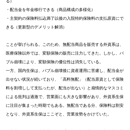
る）
・配当金を年金移行できる（商品構成の多様化）
・主契約の保険料払込満了以後の入院特約保険料の支払原資にで
きる（更新型のデメリット解消）
ことが挙げられる。このため、無配当商品を販売する外資系は、
医療保険以外では、変額保険の販売に注力してきた。しかし、バ
ブル崩壊により、変額保険の優位性は消失している。
一方、国内生保は、バブル崩壊後に資産運用に苦慮し、配当金が
出せない状況が続いており、「高料無配」（配当原資として保険
料を割増しして支払ったが、配当が出ない）と扇情的なマスコミ
による批判は過激で、営業面にも大きな影響があり、外資系生保
に注目が集まった時期でもある。無配当である分、保険料は割安
となり、外資系生保はここぞと、営業攻勢をかけていた。