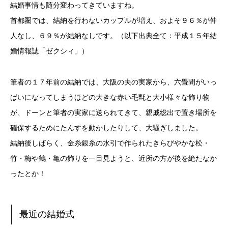
結婚事情も随分変わってきていますね。
首都圏では、結納を行わないカップルが増え、およそ９６％が仲
人なし、６９％が結納なしです。（以下出典全て：平成１５年結
婚情報誌「ゼクシィ」）
筆者の１７年前の結納では、大阪の夫の実家から、六畳間がいっ
ぱいになってしまうほどの大きな赤い毛氈と大小様々な飾り物
が、ドーンと筆者の実家に送られてきて、親戚総出で置き場所を
確保するためにたんすを動かしたりして、大騒ぎしました。
結納後しばらく、金糸銀糸の水引で作られたきらびやかな松・
竹・梅や鶴・亀の飾りを一目見ようと、近所の方が後を絶たなか
ったとか！
最近の結婚式