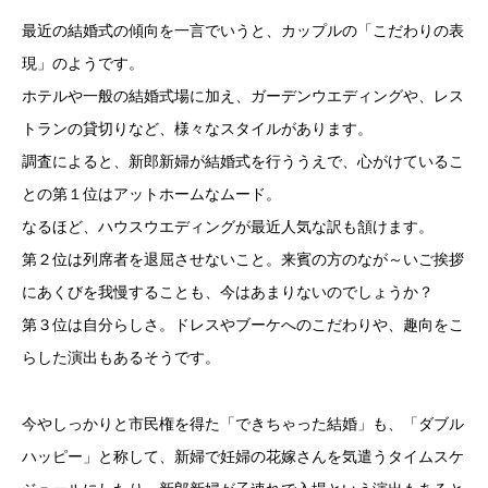
最近の結婚式の傾向を一言でいうと、カップルの「こだわりの表
現」のようです。
ホテルや一般の結婚式場に加え、ガーデンウエディングや、レス
トランの貸切りなど、様々なスタイルがあります。
調査によると、新郎新婦が結婚式を行ううえで、心がけているこ
との第１位はアットホームなムード。
なるほど、ハウスウエディングが最近人気な訳も頷けます。
第２位は列席者を退屈させないこと。来賓の方のなが～いご挨拶
にあくびを我慢することも、今はあまりないのでしょうか？
第３位は自分らしさ。ドレスやブーケへのこだわりや、趣向をこ
らした演出もあるそうです。
今やしっかりと市民権を得た「できちゃった結婚」も、「ダブル
ハッピー」と称して、新婦で妊婦の花嫁さんを気遣うタイムスケ