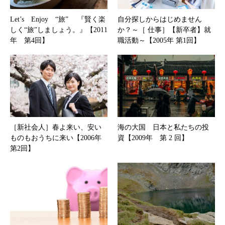
Let’s Enjoy “旅” 『賢く楽
自分探しからはじめません
しく“旅”しましょう。』【2011
か？～［ 仕事］【新卒者】就
年 第4回】
職活動～【2005年 第1回】
［新社会人］春よ来い、安い
海の大国 日本と私たちの投
ものもおうちに来い【2006年
資【2009年 第 2 回】
第2回】