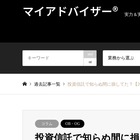
マイアドバイザー®
実力＆
and
業務から選ぶ
or
過去記事一覧
投資信託で知らぬ間に損してた？【20
コラム
OB・OG
投資信託で知らぬ間に損し