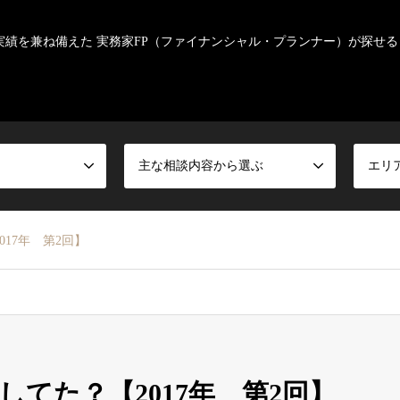
実績を兼ね備えた 実務家FP（ファイナンシャル・プランナー）が探せる
主な相談内容から選ぶ
エリ
17年 第2回】
てた？【2017年 第2回】