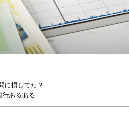
ぬ間に損してた？
銀行あるある」