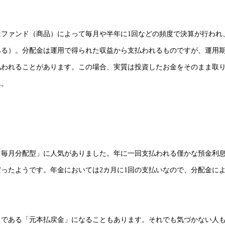
ファンド（商品）によって毎月や半年に1回などの頻度で決算が行われ
ある）。分配金は運用で得られた収益から支払われるものですが、運用
払われることがあります。この場合、実質は投資したお金をそのまま取
ん。
「毎月分配型」に人気がありました。年に一回支払われる僅かな預金利
ったようです。年金においては2カ月に1回の支払いなので、分配金に
しである「元本払戻金」になることもあります。それでも気づかない人