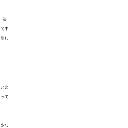
、決
期間中
り崩し
息と比
よって
も少な