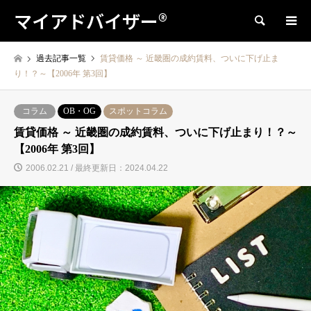
マイアドバイザー®
検索
過去記事一覧
賃貸価格 ～ 近畿圏の成約賃料、ついに下げ止ま
り！？～【2006年 第3回】
コラム
OB・OG
スポットコラム
賃貸価格 ～ 近畿圏の成約賃料、ついに下げ止まり！？～
【2006年 第3回】
2006.02.21 / 最終更新日：2024.04.22