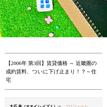
【2006年 第3回】賃貸価格 ～ 近畿圏の
成約賃料、ついに下げ止まり！？～住
宅
大石 泉（オオイシ イズミ）
⇒
プロフィール