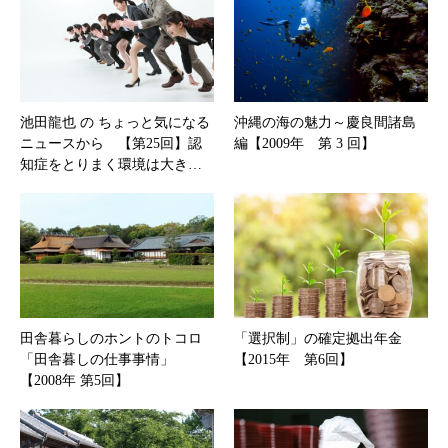
池田龍也 の ちょっと気になる
沖縄の海の魅力～慶良間諸島
ニュースから 【第25回】認
編【2009年 第 3 回】
知症をとりまく環境は大き…
田舎暮らしのホントのトコロ
「選択制」の確定拠出年金
「田舎暮しの仕事事情」
【2015年 第6回】
【2008年 第5回】