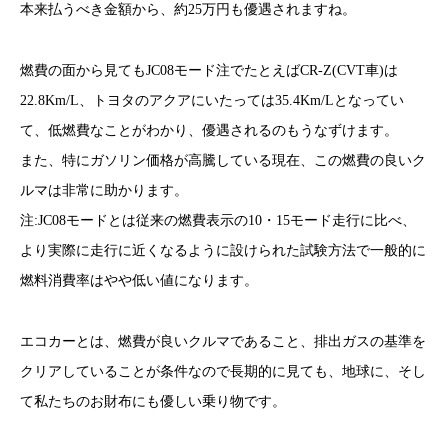
本来払うべき金額から、約25万円も優遇されますね。
燃費の面から見てもJC08モード注でたとえばCR-Z(CVT車)は
22.8Km/L、トヨタのアクアにいたっては35.4Km/Lとなってい
て、低燃費なことがわかり、優遇されるのもうなずけます。
また、特にガソリン価格が高騰している現在、この燃費の良いク
ルマは非常に助かります。
注:JC08モードとは従来の燃費表示の10・15モード走行に比べ、
より実際に走行に近くなるように設けられた試験方法で一般的に
燃料消費率はやや低い値になります。
エコカーとは、燃費が良いクルマであること、排出ガスの基準を
クリアしていることが条件なので長期的に見ても、地球に、そし
て私たちのお財布にも優しい乗り物です。