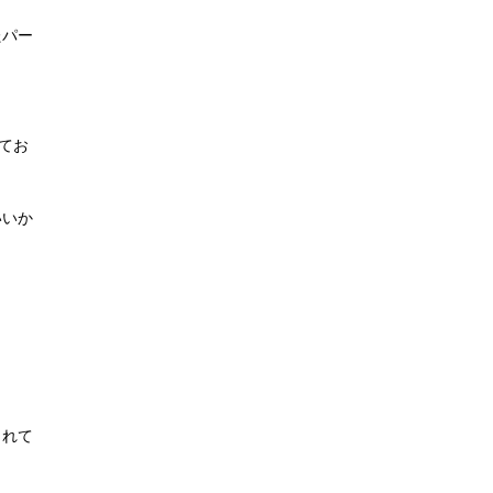
たパー
てお
いいか
されて