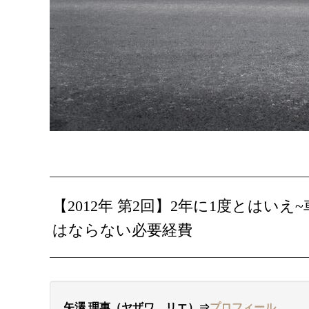
【2012年 第2回】2年に1度とは
はならない必要経費
矢澤 理惠（ヤザワ リエ）⇒
プロフィール