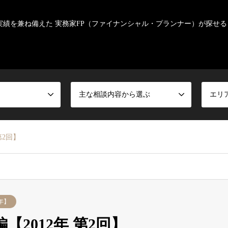
実績を兼ね備えた 実務家FP（ファイナンシャル・プランナー）が探せる
主な相談内容から選ぶ
エリ
第2回】
年】
【2012年 第2回】