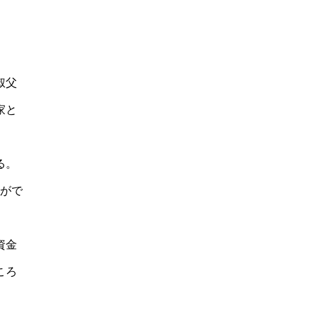
叔父
家と
る。
度がで
。
資金
ころ