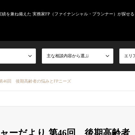
実績を兼ね備えた 実務家FP（ファイナンシャル・プランナー）が探せる
主な相談内容から選ぶ
エリ
第46回 後期高齢者の悩みとFPニーズ
ャーだより 第46回 後期高齢者