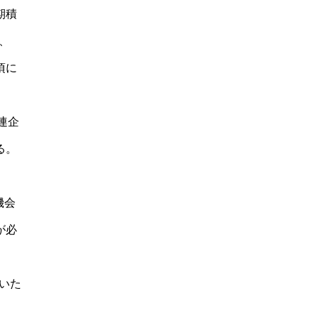
期積
、
頃に
連企
る。
機会
が必
いた