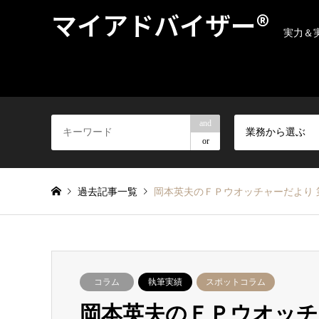
マイアドバイザー®
実力＆
and
業務から選ぶ
or
過去記事一覧
岡本英夫のＦＰウオッチャーだより 
コラム
執筆実績
スポットコラム
岡本英夫のＦＰウオッチ