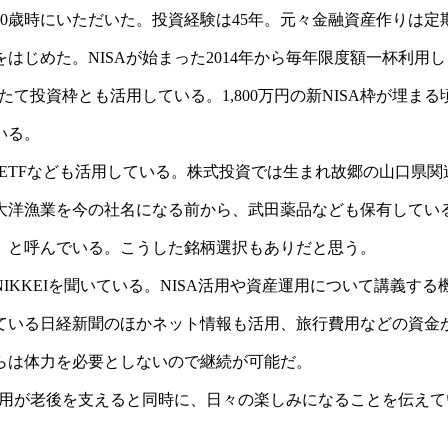
60歳時にいただいた。投資経験は45年。元々金融資産作りは定
じめた。NISAが始まった2014年から毎年限度額一杯利用し
たて投資枠とも活用している。1,800万円の新NISA枠が埋まる
いる。
ETFなども活用している。株式投資では生まれ故郷の山口県関
大洋漁業を今の社名になる前から、武田薬品なども保有してい
」と呼んでいる。こうした銘柄選択もありだと思う。
KKEIを聞いている。NISA活用や資産運用について講義する
ている日経新聞のほかネット情報も活用、旅行費用などの資金
らは体力を必要としないので継続が可能だ。
運用が老後を支えると同時に、日々の楽しみになることを伝えて