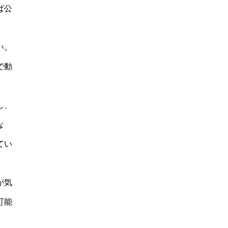
ば公
い。
で動
し、
な
てい
が気
可能