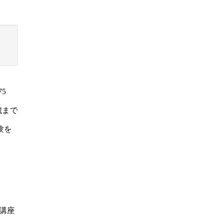
5
歳まで
験を
講座