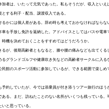
参加者は、いたって元気であった。私もそうだが、収入といえ
資とする利子・配当、譲渡収入である。
るかには個人差がある。辞め時も考えておかなければならな
年車を手放し免許を返納した。アドバイスとしてはバスや電車
、時機を決めておくことをすすめてはどうだろうか。
るが、後期高齢者ともなると、膝や腰の痛みなども出てくる
めるグランドゴルフや健康吹き矢などの高齢者サークルに入る
公民館のスポーツ活動に参加しているが、できる範囲で楽しめ
予約していたが、今では添乗員が付き添うツアー旅行のほう
である。まだ、訪ねたことのない名所がいくつも残っている。
たいと思っている。