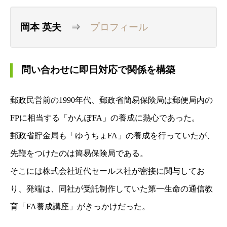
岡本 英夫
⇒
プロフィール
問い合わせに即日対応で関係を構築
郵政民営前の1990年代、郵政省簡易保険局は郵便局内の
FPに相当する
「かんぽFA」
の養成に
熱心であった。
郵政省貯金局も「ゆうちょFA」の養成を行っていたが、
先鞭をつけたのは簡易保険局である。
そこには株式会社近代セールス社が密接に関与してお
り、発端は、同社が受託制作していた
第一生命の通信教
育「FA養成講座」がきっかけだった。