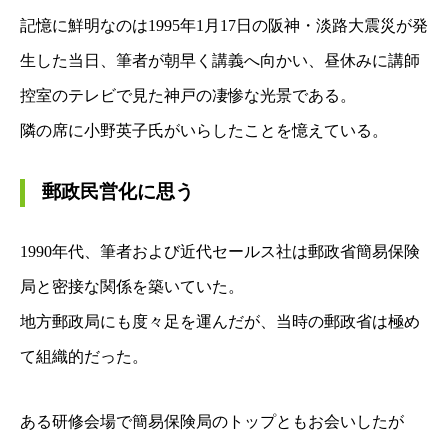
記憶に鮮明なのは
1995年1月17日の阪神・淡路大震災が発
生した当日、筆者が朝早く講義へ
向かい、昼休みに
講師
控室のテレビで見た神戸の凄惨な光景である。
隣の席に小野英子氏がいらしたことを
憶えている。
郵政民営化に思う
1990年代、筆者および近代セールス社は郵政省簡易保険
局と密接な関係を築いていた。
地方郵政局にも度々足を運んだが、当時の郵政省は極め
て組織的だった。
ある研修会場で
簡易保険局のトップともお会いしたが