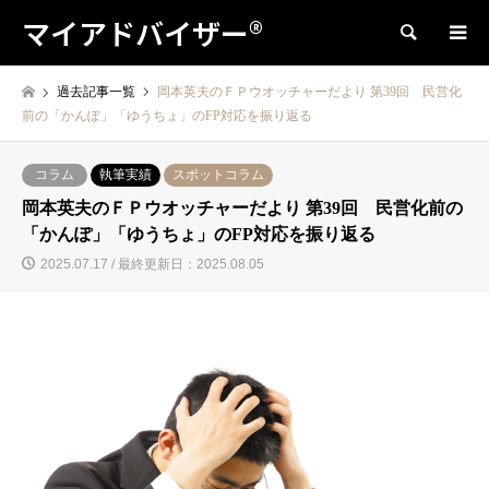
マイアドバイザー®
検索
過去記事一覧
岡本英夫のＦＰウオッチャーだより 第39回 民営化
前の「かんぽ」「ゆうちょ」のFP対応を振り返る
コラム
執筆実績
スポットコラム
岡本英夫のＦＰウオッチャーだより 第39回 民営化前の
「かんぽ」「ゆうちょ」のFP対応を振り返る
2025.07.17 / 最終更新日：2025.08.05