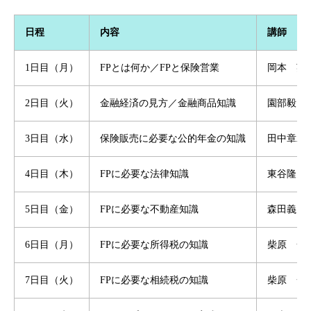
日程
内容
講師
1日目（月）
FPとは何か／FPと保険営業
岡本 英
2日目（火）
金融経済の見方／金融商品知識
園部毅（
3日目（水）
保険販売に必要な公的年金の知識
田中章二
4日目（木）
FPに必要な法律知識
東谷隆夫
5日目（金）
FPに必要な不動産知識
森田義男
6日目（月）
FPに必要な所得税の知識
柴原 一
7日目（火）
FPに必要な相続税の知識
柴原 一