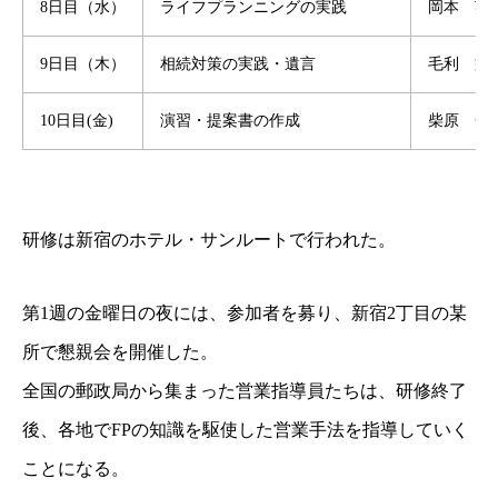
8日目（水）
ライフプランニングの実践
岡本 英
9日目（木）
相続対策の実践・遺言
毛利 益
10日目(金)
演習・提案書の作成
柴原 一
研修は新宿のホテル・サンルートで行われた。
第1週の金曜日の夜には、参加者を募り、
新宿2丁目の某
所で懇親会を開催した。
全国の郵政局から集まった営業指導員たちは、研修
終了
後、各地でFPの知識を駆使した営業手法を指導していく
ことになる。