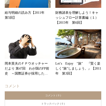
給与明細の読み方【2011年
財務諸表を理解しよう！キャ
第5回】
ッシュフロー計算書編（１）
【2015年 第6回】
岡本英夫のＦＰウオッチャー
Let’s Enjoy “旅” 『賢く楽
だより 第47回 わが国のFP前
しく“旅”しましょう。』【2011
史 ～国際証券が採用した…
年 第3回】
コメント
コメント ( 0 )
トラックバック ( 0 )