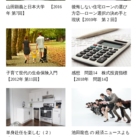
山田顕義と日本大学 【2016
後悔しない住宅ローンの選び
年 第7回】
方②―ローン選択の決め手と
現状【2010年 第 2 回】
子育て世代の生命保険入門
感想 問題14 株式投資指標
【2012年 第11回】
【2018年 問題14】
単身赴任を楽しむ（２）
池田龍也 の 経済ニュースよも