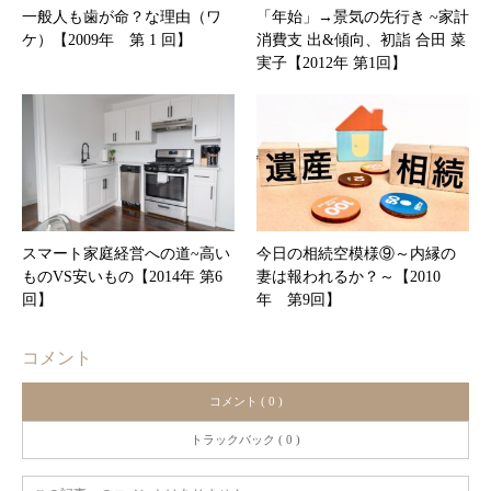
一般人も歯が命？な理由（ワ
「年始」→景気の先行き ~家計
ケ）【2009年 第 1 回】
消費支 出&傾向、初詣 合田 菜
実子【2012年 第1回】
スマート家庭経営への道~高い
今日の相続空模様⑨～内縁の
ものVS安いもの【2014年 第6
妻は報われるか？～【2010
回】
年 第9回】
コメント
コメント ( 0 )
トラックバック ( 0 )