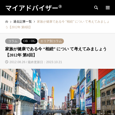
マイアドバイザー®
検索
過去記事一覧
家族が健康である今 “相続” につい て考えてみましょ
う【2012年 第8回】
コラム
OB・OG
エリア別コラム
家族が健康である今 “相続” につい て考えてみましょう
【2012年 第8回】
2012.08.26 / 最終更新日：2023.10.21