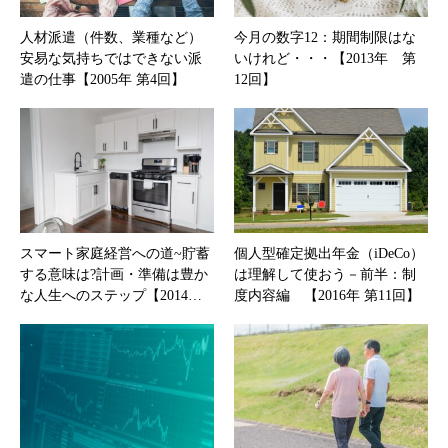
人材派遣（件数、業種など）
今月の数字12：期間制限はな
安易な気持ちではできない派
いけれど・・・【2013年 第
遣の仕事【2005年 第4回】
12回】
スマート家庭経営への道~貯蓄
個人型確定拠出年金（iDeCo）
する意味は?計画・準備は豊か
は理解して使おう－前半：制
な人生へのステップ【2014…
度内容編 【2016年 第11回】