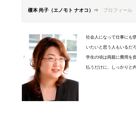
榎本 尚子（エノモト ナオコ）
⇒
プロフィール
社会人になって仕事にも
いたいと思う人もいるだ
学生の頃は両親に費用を
払うだけに、しっかりと