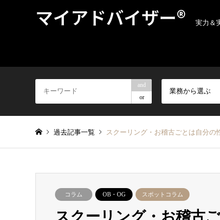
マイアドバイザー®
実力＆
and
業務から選ぶ
or
過去記事一覧
スクーリング・お稽古ごとは自分の性
コラム
OB・OG
スポットコラム
スクーリング・お稽古ご