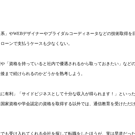
系」やWEBデザイナーやブライダルコーディネータなどの技術取得を
をローンで支払うケースも少なくない。
標や「資格を持っていると社内で優遇されるから取っておきたい」など
最後まで続けられるのかどうかを熟考しよう。
職に有利」「サイドビジネスとして十分な収入が得られます！」といっ
に国家資格や学会認定の資格を取得する以外では、通信教育を受けただ
験でも受け入れてくれる会社を探して転職をしたほうが、実は早道だっ