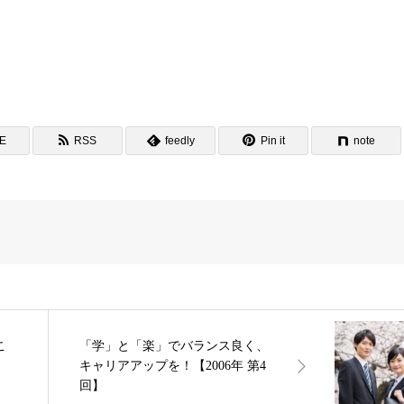
NE
RSS
feedly
Pin it
note
こ
「学」と「楽」でバランス良く、
キャリアアップを！【2006年 第4
回】