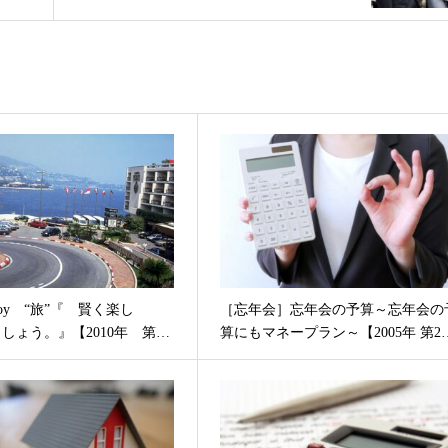
Enjoy “旅”『 賢く楽し
［忘年会］忘年会の予算～忘年会の
ましょう。』【2010年 第…
算にもマネープラン～【2005年 第2