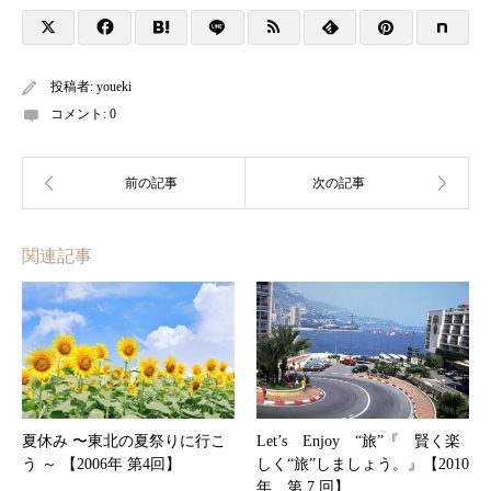
投稿者:
youeki
コメント:
0
関連記事
夏休み 〜東北の夏祭りに行こ
Let’s Enjoy “旅”『 賢く楽
う ～ 【2006年 第4回】
しく“旅”しましょう。』【2010
年 第 7 回】