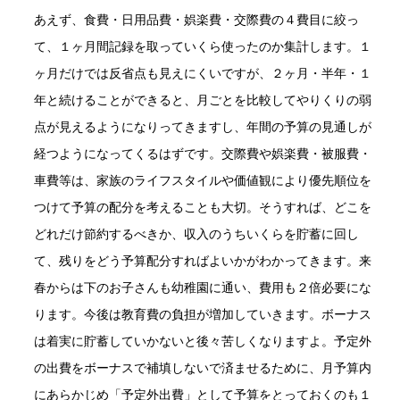
あえず、食費・日用品費・娯楽費・交際費の４費目に絞っ
て、１ヶ月間記録を取っていくら使ったのか集計します。１
ヶ月だけでは反省点も見えにくいですが、２ヶ月・半年・１
年と続けることができると、月ごとを比較してやりくりの弱
点が見えるようになりってきますし、年間の予算の見通しが
経つようになってくるはずです。交際費や娯楽費・被服費・
車費等は、家族のライフスタイルや価値観により優先順位を
つけて予算の配分を考えることも大切。そうすれば、どこを
どれだけ節約するべきか、収入のうちいくらを貯蓄に回し
て、残りをどう予算配分すればよいかがわかってきます。来
春からは下のお子さんも幼稚園に通い、費用も２倍必要にな
ります。今後は教育費の負担が増加していきます。ボーナス
は着実に貯蓄していかないと後々苦しくなりますよ。予定外
の出費をボーナスで補填しないで済ませるために、月予算内
にあらかじめ「予定外出費」として予算をとっておくのも１