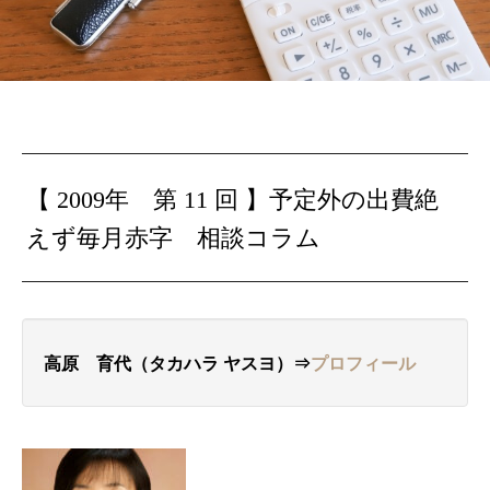
【 2009年 第 11 回 】
予定外の出費絶
えず毎月赤字
相談コラム
高原 育代（タカハラ
ヤスヨ
）⇒
プロフィール