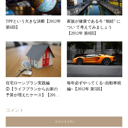
TPPという大きな決断【2012年
家族が健康である今 “相続” に
第6回】
つい て考えてみましょう
【2012年 第8回】
住宅ローンプラン実践編
毎年必ずやってくる~自動車税
②【ライフプランからお家の
編~【2012年 第5回】
予算が増えたケース】【201…
コメント
コメント ( 0 )