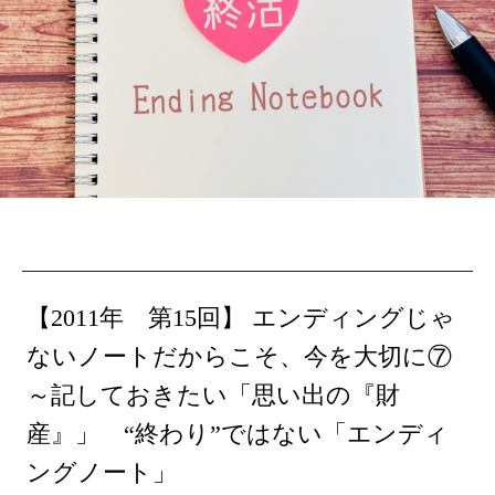
【2011年 第15回】
エンディングじゃ
ないノートだからこそ、今を大切に⑦
～記しておきたい「思い出の『財
産』」
“終
わり
”ではない「エンデ
ィ
ング
ノ
ート」