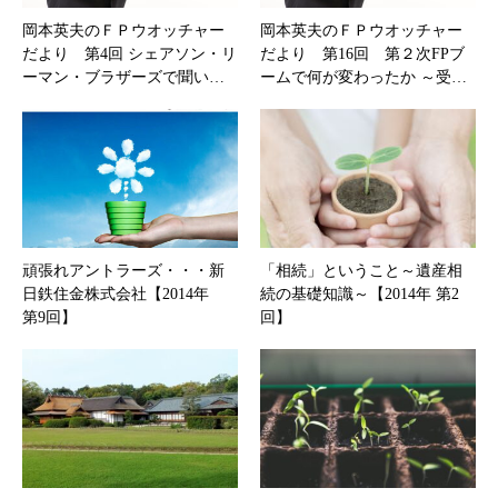
岡本英夫のＦＰウオッチャー
岡本英夫のＦＰウオッチャー
だより 第4回 シェアソン・リ
だより 第16回 第２次FPブ
ーマン・ブラザーズで聞い…
ームで何が変わったか ～受…
頑張れアントラーズ・・・新
「相続」ということ～遺産相
日鉄住金株式会社【2014年
続の基礎知識～【2014年 第2
第9回】
回】