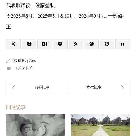
代表取締役 佐藤益弘
※2026年6月、2025
年
5
月＆10月、2024年9月 に 一部修
正
投稿者:
youeki
コメント:
0
関連記事