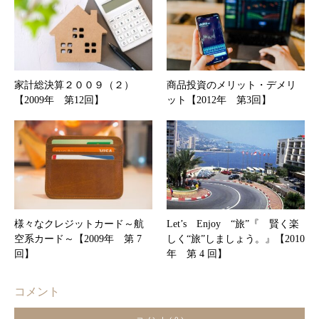
家計総決算２００９（２）
商品投資のメリット・デメリ
【2009年 第12回】
ット【2012年 第3回】
様々なクレジットカード～航
Let’s Enjoy “旅”『 賢く楽
空系カード～【2009年 第 7
しく“旅”しましょう。』【2010
回】
年 第 4 回】
コメント