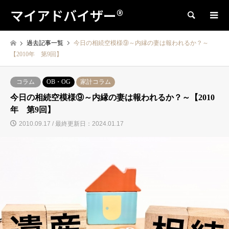
マイアドバイザー®
検索
過去記事一覧
今日の相続空模様⑨～内縁の妻は報われるか？～
【2010年 第9回】
コラム
OB・OG
家計コラム
今日の相続空模様⑨～内縁の妻は報われるか？～【2010
年 第9回】
2010.09.17 / 最終更新日：2024.01.17