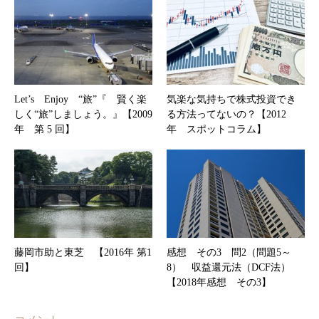
Let’s Enjoy “旅”『 賢く楽
気楽な気持ちで株式投資でき
しく“旅”しましょう。』【2009
る方法ってないの？【2012
年 第 5 回】
年 スポットコラム】
藤岡市助と東芝 【2016年 第1
感想 その3 問2（問題5～
回】
8） 収益還元法（DCF法）
【2018年感想 その3】