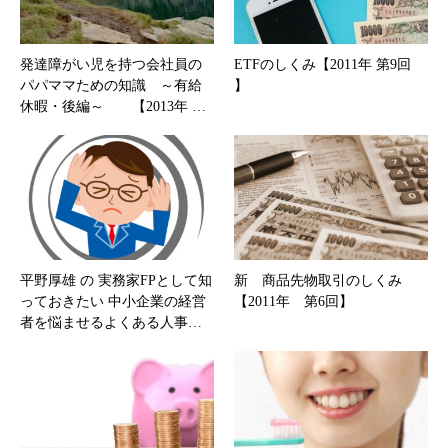
発達障がい児を持つ会社員の
ETFのしくみ【2011年 第9回
パパママための知識 ～有給
】
休暇・後編～ 【2013年 …
平野厚雄 の 実務家FPとして知
新 商品先物取引のしくみ
っておきたい 中小企業の経営
【2011年 第6回】
者を悩ませるよくある人事…