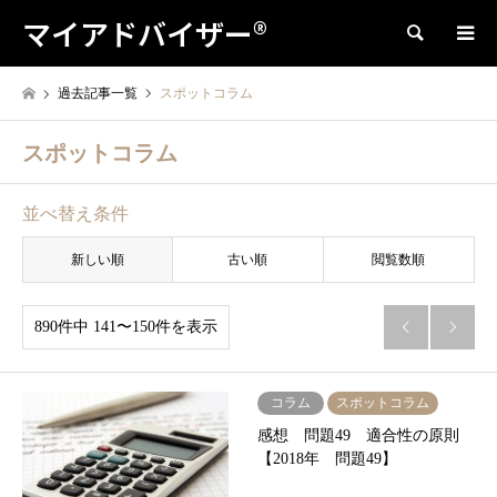
マイアドバイザー®
検索
過去記事一覧
スポットコラム
スポットコラム
並べ替え条件
新しい順
古い順
閲覧数順
890件中 141〜150件を表示


コラム
スポットコラム
感想 問題49 適合性の原則
【2018年 問題49】