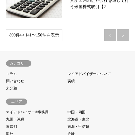
人が国内の証券会社を通じて行
う米国株式取引【2…
890件中 141〜150件を表示


カテゴリー
コラム
マイアドバイザーについて
問い合わせ
実績
未分類
エリア
マイアドバイザー®事務局
中国・四国
九州・沖縄
北海道・東北
東京都
東海・甲信越
海外
近畿