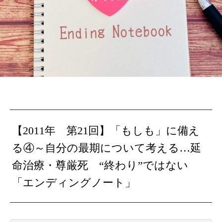
【2011年 第21回】
「もしも」に備え
る④～自分の最期について考える…延
命治療・尊厳死
“終
わり
”ではない
「エンデ
ィ
ング
ノ
ート」