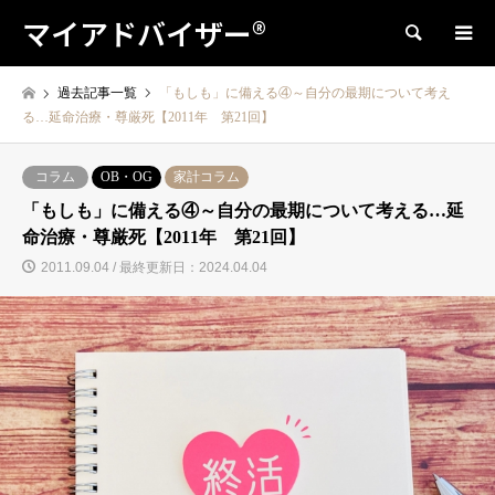
マイアドバイザー®
検索
過去記事一覧
「もしも」に備える④～自分の最期について考え
る…延命治療・尊厳死【2011年 第21回】
コラム
OB・OG
家計コラム
「もしも」に備える④～自分の最期について考える…延
命治療・尊厳死【2011年 第21回】
2011.09.04 / 最終更新日：2024.04.04