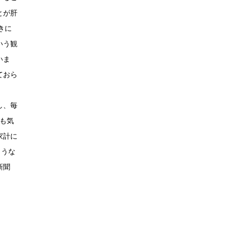
とが肝
きに
いう観
いま
ておら
し、毎
も気
家計に
ような
新聞