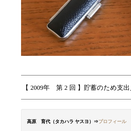
【 2009年 第 2 回 】
貯蓄のため支出
高原 育代（タカハラ
ヤスヨ
）⇒
プロフィール