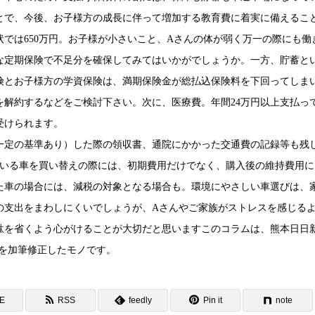
とで、今後、お子様方の成長に伴って増加する教育費に着実に備えるこ
では650万円。お子様が小さいこと、Aさんの体が弱く万一の際にも働
な定期保険で不足分を確保してみてはいかがでしょうか。一方、貯蓄と
険とお子様方の学資保険は、満期保険金が総払込保険料を下回ってしま
を解約するなどをご検討下さい。次に、医療費。年間24万円以上支払っ
受けられます。
一定の基準あり）した際の領収書、通院にかかった交通費の記録等も残
ている車を買い替えの際には、初期費用だけでなく、購入後の維持費用に
た車の場合には、減税の対象となる場合も。環境にやさしい車選びは、
の支出をまわしにくいでしょうが、Aさんやご家族がストレスを感じる
駄を省くよう心がけることが大切だと思いますこのコラムは、熊本日日
K」を加筆修正したモノです。
NE
RSS
feedly
Pin it
note