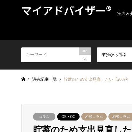
マイアドバイザー®
実力＆
and
業務から選ぶ
or
過去記事一覧
貯蓄のため支出見直したい【2009年 
コラム
OB・OG
相談コラム
相談コラム【
貯蓄のため支出見直したい【