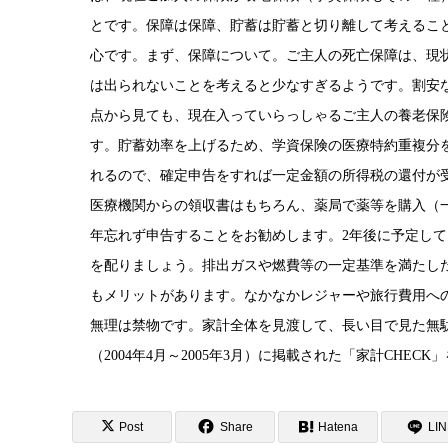
とです。保障は保障、貯蓄は貯蓄と切り離して考えるこ
心です。まず、保障について。ご主人の死亡保障は、現状
は出られないことを考えると少なすぎるようです。割安
点から見ても、現在入っていらっしゃるご主人の養老保
す。貯蓄効率を上げるため、学資保険の医療特約重複分
れるので、確定申告をすれば一定金額の所得税の還付が
医療機関からの領収書はもちろん、薬局で薬等を購入（
年忘れず申告することをお勧めします。2年後に予定し
を配りましょう。排出ガスや燃費等の一定基準を満たし
もメリットがあります。なかなかレジャーや旅行費用へ
無理は禁物です。家計全体を見渡して、長い目で見た無
（2004年4月～2005年3月）に掲載された「家計CHEC
Post
Share
Hatena
LI