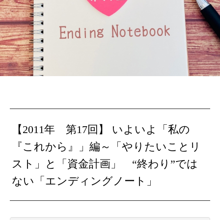
【2011年 第17回】
いよいよ「私の
『これから』」編～「やりたいことリ
スト」と「資金計画」
“終
わり
”では
ない「エンデ
ィ
ング
ノ
ート」