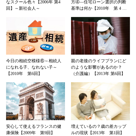
なスクール色々【2006年 第4
方④―住宅ローン選択の判断
回】～新社会人～
基準は何か【2010年 第 4 …
今日の相続空模様⑥～相続人
親の老後のライフプランにど
になれる子、なれない子～
のような影響があるのか？
【2010年 第6回】
（介護編）【2013年 第6回】
安心して使えるフランスの健
増えているの？歳の差カップ
康保険【2009年 第9回】
ルの現状【2013年 第1回】