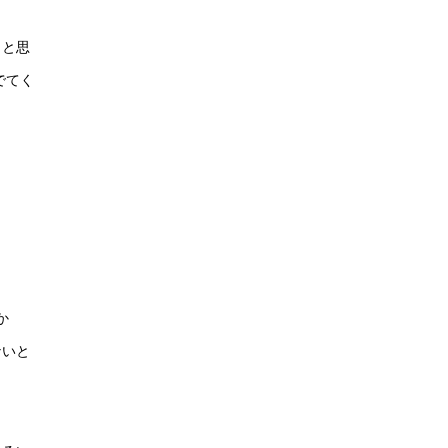
～と思
でてく
か
ないと