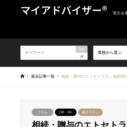
マイアドバイザー®
実力＆
and
業務から選ぶ
or
過去記事一覧
相続・贈与のエトセトラ①～相続税が
コラム
OB・OG
家計コラム
相続・贈与のエトセトラ