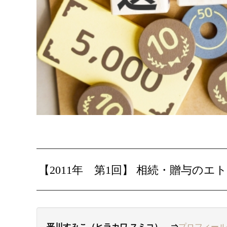
【2011年 第1回】
相続・贈与のエ
平川すみこ（ヒラカワ スミコ） ⇒
プロフィール