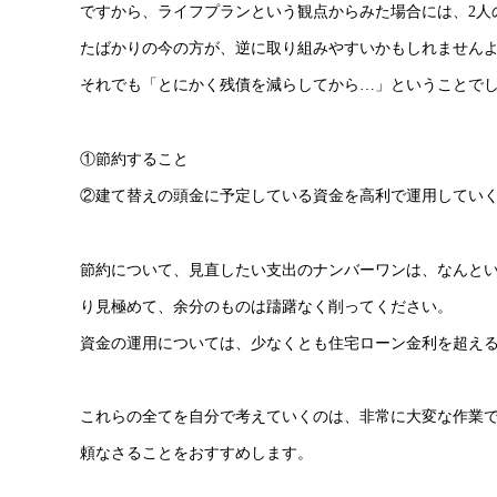
ですから、ライフプランという観点からみた場合には、2人
たばかりの今の方が、逆に取り組みやすいかもしれません
そ
れでも「とにかく残債を減らしてから…」ということで
①節約すること
②建て替えの頭金に予定している資金を高利で運用してい
節約について、見直したい支出のナンバーワンは、なんと
り見極めて、余分のものは躊躇なく削ってください。
資金の運用については、少なくとも住宅ローン金利を超える
これらの全てを自分で考えていくのは、非常に大変な作業
頼なさることをおすすめします。