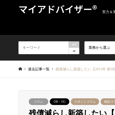
マイアドバイザー®
実力＆
and
業務から選ぶ
or
過去記事一覧
残債減らし新築したい【2011年 第3
コラム
OB・OG
スポットコラム
相談コ
残債減らし新築したい【20