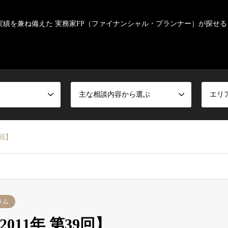
実績を兼ね備えた 実務家FP（ファイナンシャル・プランナー）が探せる
主な相談内容から選ぶ
エリ
9回】
ラム
11年 第39回】