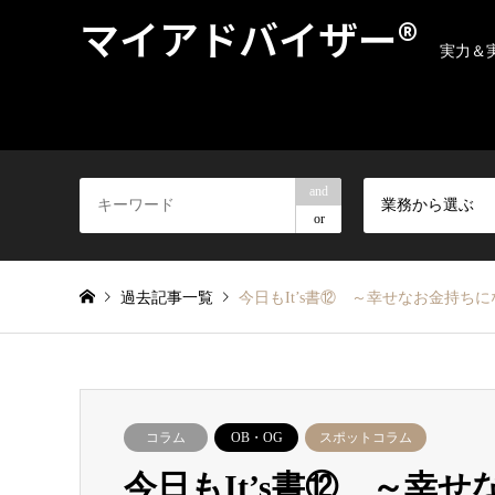
マイアドバイザー®
実力＆
and
業務から選ぶ
or
過去記事一覧
今日もIt’s書⑫ ～幸せなお金持ちに
コラム
OB・OG
スポットコラム
今日もIt’s書⑫ ～幸