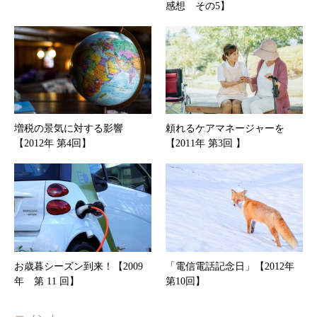
感想 その5】
増税の景気に対する影響
頼れるケアマネージャーを
【2012年 第4回】
【2011年 第3回 】
お歳暮シーズン到来！【2009
「電信電話記念日」【2012年
年 第 11 回】
第10回】