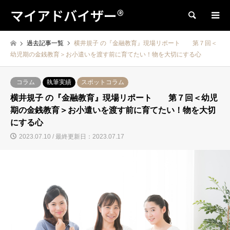
マイアドバイザー®
検索
過去記事一覧
横井規子 の『金融教育』現場リポート 第７回＜
幼児期の金銭教育＞お小遣いを渡す前に育てたい！物を大切にする心
コラム
執筆実績
スポットコラム
横井規子 の『金融教育』現場リポート 第７回＜幼児
期の金銭教育＞お小遣いを渡す前に育てたい！物を大切
にする心
2023.07.10 / 最終更新日：2023.07.17