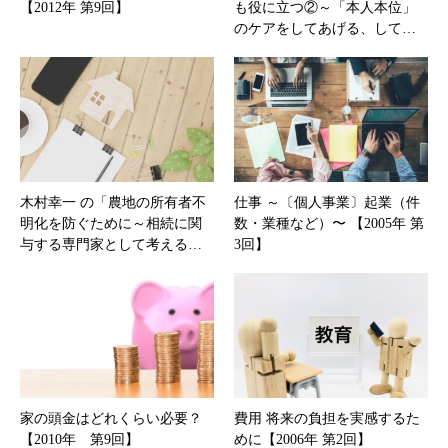
【2012年 第9回】
も役に立つ②～「本人本位」
のケアをしてあげる、して…
木村幸一 の「農地の所有者不
仕事 ～〔個人事業〕起業（件
明化を防ぐために～相続に関
数・業種など）〜 【2005年 第
与する専門家として考える…
3回】
家の頭金はどれくらい必要？
費用 将来の負担を実感するた
【2010年 第9回】
めに【2006年 第2回】