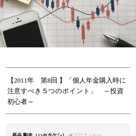
【2011年 第8回 】
「個人年金購入時に
注意すべき５つのポイント」 ～
投資
初心者～
長谷
剛史（ハセタケシ）
⇒
プロフィール