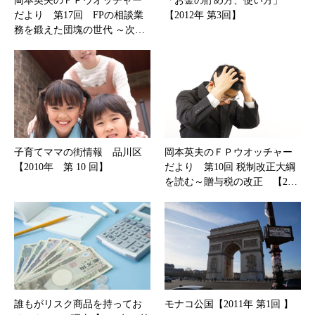
岡本英夫のＦＰウオッチャー
「お金の貯め方、使い方」
だより 第17回 FPの相談業
【2012年 第3回】
務を鍛えた団塊の世代 ～次…
子育てママの街情報 品川区
岡本英夫のＦＰウオッチャー
【2010年 第 10 回】
だより 第10回 税制改正大綱
を読む～贈与税の改正 【2…
誰もがリスク商品を持ってお
モナコ公国【2011年 第1回 】