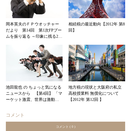
岡本英夫のＦＰウオッチャー
相続税の最近動向【2012年 第8
だより 第14回 第1次FPブー
回】
ムを振り返る ～印象に残る2…
池田龍也 の ちょっと気になる
地方税の現状と大阪府の私立
ニュースから 【第4回】 「マ
高校授業料 無償化について
ーケット激震、世界は激動…
【2012年 第12回 】
コメント
コメント ( 0 )