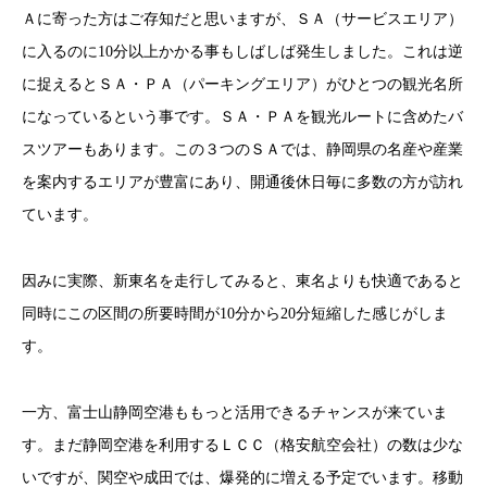
Ａに寄った方はご存知だと思いますが、ＳＡ（サービスエリア）
に入るのに10分以上かかる事もしばしば発生しました。これは逆
に捉えるとＳＡ・ＰＡ（パーキングエリア）がひとつの観光名所
になっているという事です。ＳＡ・ＰＡを観光ルートに含めたバ
スツアーもあります。この３つのＳＡでは、静岡県の名産や産業
を案内するエリアが豊富にあり、開通後休日毎に多数の方が訪れ
ています。
因みに実際、新東名を走行してみると、東名よりも快適であると
同時にこの区間の所要時間が10分から20分短縮した感じがしま
す。
一方、富士山静岡空港ももっと活用できるチャンスが来ていま
す。まだ静岡空港を利用するＬＣＣ（格安航空会社）の数は少な
いですが、関空や成田では、爆発的に増える予定でいます。移動